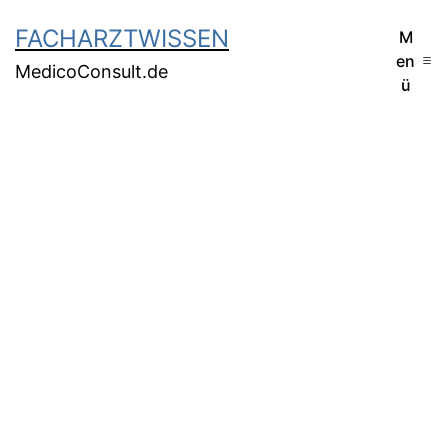
FACHARZTWISSEN
M
en
MedicoConsult.de
ü