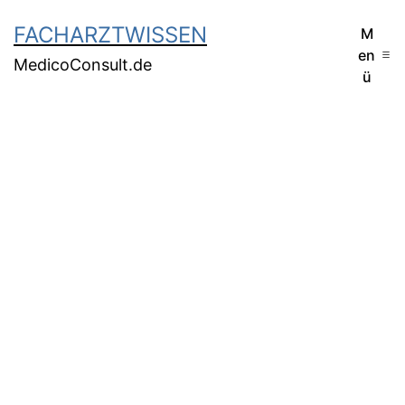
FACHARZTWISSEN
M
en
MedicoConsult.de
ü