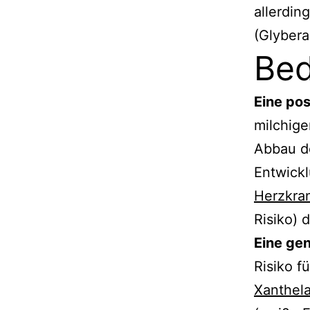
allerdin
(Glyber
Be
Eine pos
milchige
Abbau de
Entwick
Herzkra
Risiko) 
Eine ge
Risiko f
Xanthel