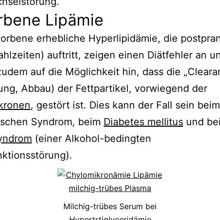
hselstörung.
rbene Lipämie
orbene erhebliche Hyperlipidämie, die postpran
hlzeiten) auftritt, zeigen einen Diätfehler an u
udem auf die Möglichkeit hin, dass die „Cleara
ung, Abbau) der Fettpartikel, vorwiegend der
kronen
, gestört ist. Dies kann der Fall sein beim
ischen Syndrom, beim
Diabetes mellitus
und be
yndrom
(einer Alkohol-bedingten
ktionsstörung).
Milchig-trübes Serum bei
Hypertrtiglyceridämie