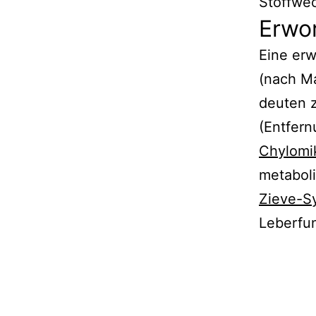
Stoffwec
Erwo
Eine erw
(nach Ma
deuten z
(Entfern
Chylomi
metabol
Zieve-S
Leberfun