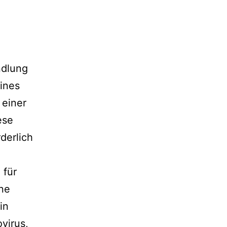
ndlung
eines
 einer
ese
derlich
 für
ne
in
virus,