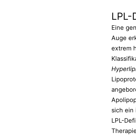
LPL-D
Eine gen
Auge erk
extrem h
Klassifi
Hyperlip
Lipoprot
angebor
Apolipop
sich ein
LPL-Defi
Therapie