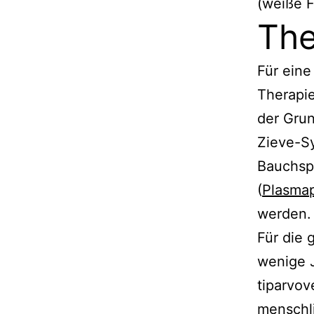
(weiße F
The
Für eine
Therapie
der Grun
Zieve-Sy
Bauchsp
(
Plasma
werden.
Für die 
wenige 
tiparvov
menschli