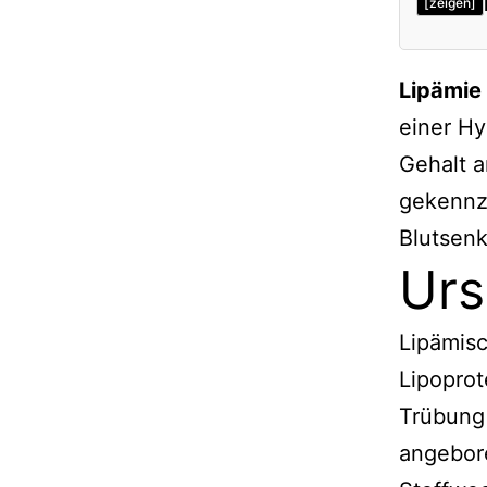
[zeigen]
Lipämie
einer Hy
Gehalt a
gekennze
Blutsenk
Ur
Lipämisc
Lipoprot
Trübung 
angebor