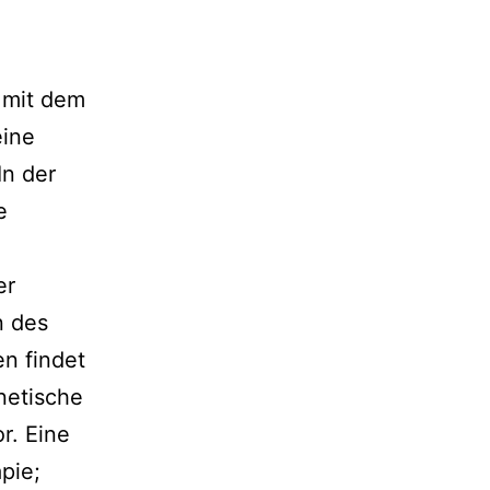
 mit dem
eine
In der
e
er
n des
en findet
enetische
r. Eine
pie;