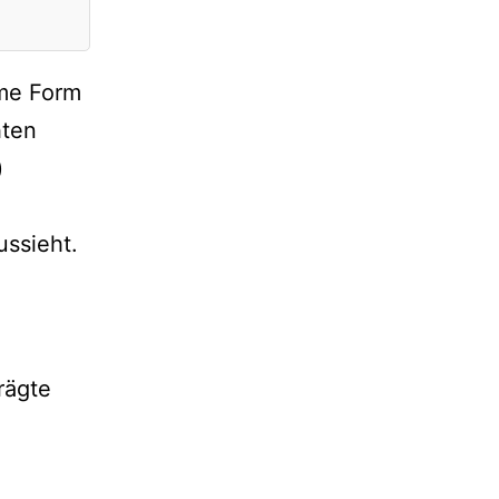
eme Form
hten
)
ussieht.
rägte