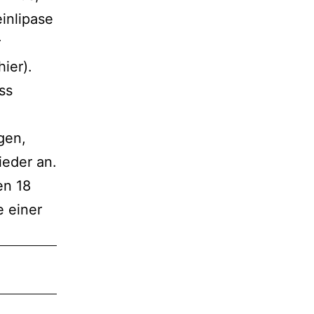
inlipase
r
ier).
ss
gen,
ieder an.
en 18
 einer