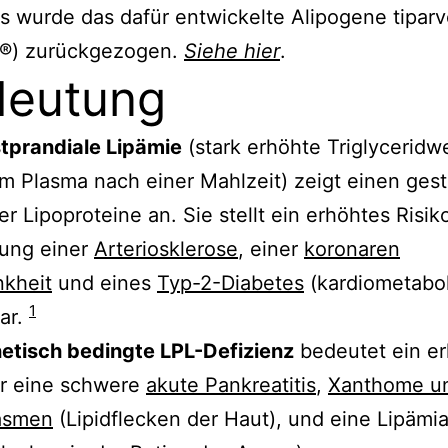
gs wurde das dafür entwickelte Alipogene tipar
a®) zurückgezogen.
Siehe hier
.
deutung
tprandiale Lipämie
(stark erhöhte Triglyceridw
m Plasma nach einer Mahlzeit) zeigt einen ges
r Lipoproteine an. Sie stellt ein erhöhtes Risiko
lung einer
Arteriosklerose
, einer
koronaren
nkheit
und eines
Typ-2-Diabetes
(kardiometabo
1
dar.
netisch bedingte LPL-Defizienz
bedeutet ein e
ür eine schwere
akute Pankreatitis
,
Xanthome u
asmen
(Lipidflecken der Haut), und eine Lipämia 