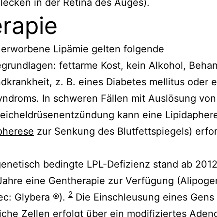
lecken in der Retina des Auges).
rapie
 erworbene Lipämie gelten folgende
grundlagen: fettarme Kost, kein Alkohol, Beha
dkrankheit, z. B. eines Diabetes mellitus oder 
ndroms. In schweren Fällen mit Auslösung von
eicheldrüsenentzündung kann eine Lipidapher
pherese
zur Senkung des Blutfettspiegels) erfor
genetisch bedingte LPL-Defizienz stand ab 2012
Jahre eine Gentherapie zur Verfügung (Alipoge
2
ec: Glybera ®).
Die Einschleusung eines Gens 
che Zellen erfolgt über ein modifiziertes Adeno