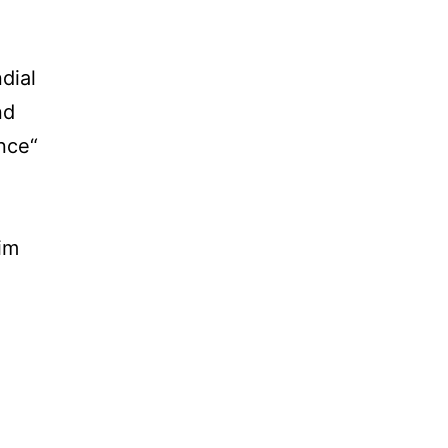
dial
nd
nce“
im