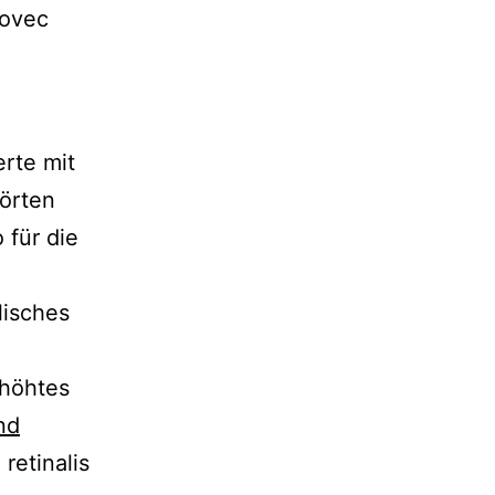
vovec
erte mit
törten
 für die
lisches
rhöhtes
nd
retinalis