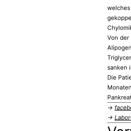
welches 
gekoppel
Chylomik
Von der 
Alipogen
Triglyce
sanken i
Die Pati
Monaten
Pankreat
→
faceb
→
Labor