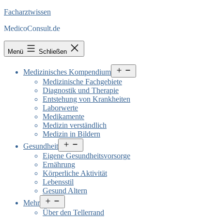
Facharztwissen
MedicoConsult.de
Menü
Schließen
Menü
Medizinisches Kompendium
öffnen
Medizinische Fachgebiete
Diagnostik und Therapie
Entstehung von Krankheiten
Laborwerte
Medikamente
Medizin verständlich
Medizin in Bildern
Menü
Gesundheit
öffnen
Eigene Gesundheitsvorsorge
Ernährung
Körperliche Aktivität
Lebensstil
Gesund Altern
Menü
Mehr
öffnen
Über den Tellerrand