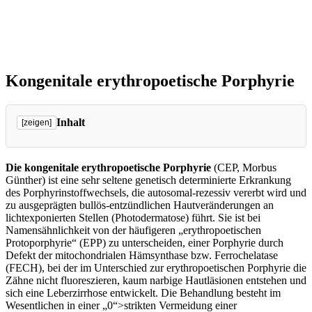
Kongenitale erythropoetische Porphyrie
Inhalt
[zeigen]
Entstehung
Symptomatik
Die kongenitale erythropoetische Porphyrie
(CEP, Morbus
Diagnostik
Günther) ist eine sehr seltene genetisch determinierte Erkrankung
Therapie
des Porphyrinstoffwechsels, die autosomal-rezessiv vererbt wird und
zu ausgeprägten bullös-entzündlichen Hautveränderungen an
Verweise
lichtexponierten Stellen (Photodermatose) führt. Sie ist bei
Namensähnlichkeit von der häufigeren „erythropoetischen
Protoporphyrie“ (EPP) zu unterscheiden, einer Porphyrie durch
Defekt der mitochondrialen Hämsynthase bzw. Ferrochelatase
(FECH), bei der im Unterschied zur erythropoetischen Porphyrie die
Zähne nicht fluoreszieren, kaum narbige Hautläsionen entstehen und
sich eine Leberzirrhose entwickelt. Die Behandlung besteht im
Wesentlichen in einer „0“>strikten Vermeidung einer