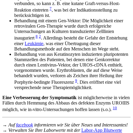
verbunden, so kann z. B. eine kutane Graft-versus-Host-
7
Reaktion eintreten
, was bei der Indikationsstellung zu
berücksichtigen ist.
Behandlung mit einem Gen-Vektor: Die Möglichkeit einer
retroviralen Gen-Therapie wurde durch erfolgreiche
Untersuchungen an Kulturen transduzierter Zelllinien
8
2
inauguriert
. Allerdings besteht die Gefahr der Entstehung
einer
Leukämie
, was einer Übertragung dieser
Behandlungsmethode auf den Menschen im Wege steht.
Behandlung von aus Keratinozyten induzierten pluripotenten
Stammzellen des Patienten, bei denen eine Genkorrektur
durch einen Lentivirus-Vektor, der UROS-cDNA enthielt,
vorgenommen wurde. Erythroblasten, die auf diese Weise
behandelt wurden, verloren als Zeichen ihrer Heilung ihre
9
Porphyrie-bedingte Fluoreszenz
. Dies eröffnet eine viel
versprechende neue Therapiemöglichkeit.
Eine Verbesserung der Symptomatik
ist möglicherweise in vielen
Fällen durch Hemmung des Abbaus des defekten Enzyms UROIIIS
10
möglich, wie in-vitro-Untersuchungen hoffen lassen (s.o.).
→ Auf
facebook
informieren wir Sie über Neues und Interessantes!
→ Verwalten Sie Ihre Laborwerte mit der
Labor-App Blutwerte