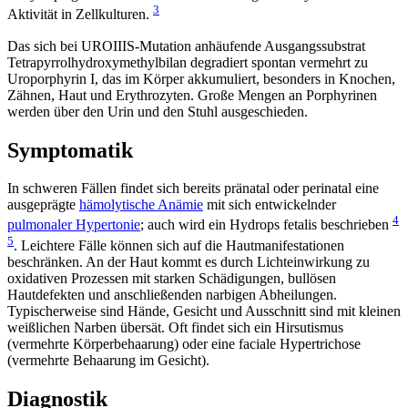
3
Aktivität in Zellkulturen.
Das sich bei UROIIIS-Mutation anhäufende Ausgangssubstrat
Tetrapyrrolhydroxymethylbilan degradiert spontan vermehrt zu
Uroporphyrin I, das im Körper akkumuliert, besonders in Knochen,
Zähnen, Haut und Erythrozyten. Große Mengen an Porphyrinen
werden über den Urin und den Stuhl ausgeschieden.
Symptomatik
In schweren Fällen findet sich bereits pränatal oder perinatal eine
ausgeprägte
hämolytische Anämie
mit sich entwickelnder
4
pulmonaler Hypertonie
; auch wird ein Hydrops fetalis beschrieben
5
. Leichtere Fälle können sich auf die Hautmanifestationen
beschränken. An der Haut kommt es durch Lichteinwirkung zu
oxidativen Prozessen mit starken Schädigungen, bullösen
Hautdefekten und anschließenden narbigen Abheilungen.
Typischerweise sind Hände, Gesicht und Ausschnitt sind mit kleinen
weißlichen Narben übersät. Oft findet sich ein Hirsutismus
(vermehrte Körperbehaarung) oder eine faciale Hypertrichose
(vermehrte Behaarung im Gesicht).
Diagnostik