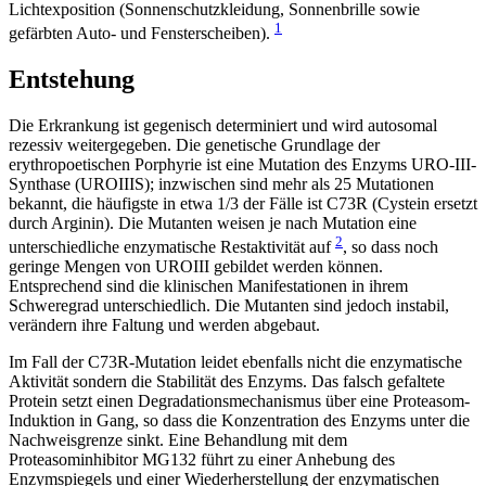
Lichtexposition (Sonnenschutzkleidung, Sonnenbrille sowie
1
gefärbten Auto- und Fensterscheiben).
Entstehung
Die Erkrankung ist gegenisch determiniert und wird autosomal
rezessiv weitergegeben. Die genetische Grundlage der
erythropoetischen Porphyrie ist eine Mutation des Enzyms URO-III-
Synthase (UROIIIS); inzwischen sind mehr als 25 Mutationen
bekannt, die häufigste in etwa 1/3 der Fälle ist C73R (Cystein ersetzt
durch Arginin). Die Mutanten weisen je nach Mutation eine
2
unterschiedliche enzymatische Restaktivität auf
, so dass noch
geringe Mengen von UROIII gebildet werden können.
Entsprechend sind die klinischen Manifestationen in ihrem
Schweregrad unterschiedlich. Die Mutanten sind jedoch instabil,
verändern ihre Faltung und werden abgebaut.
Im Fall der C73R-Mutation leidet ebenfalls nicht die enzymatische
Aktivität sondern die Stabilität des Enzyms. Das falsch gefaltete
Protein setzt einen Degradationsmechanismus über eine Proteasom-
Induktion in Gang, so dass die Konzentration des Enzyms unter die
Nachweisgrenze sinkt. Eine Behandlung mit dem
Proteasominhibitor MG132 führt zu einer Anhebung des
Enzymspiegels und einer Wiederherstellung der enzymatischen