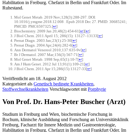
Habilitation in Freiburg. Chefarzt in Berlin und Frankfurt Oder. Im
Ruhestand.
Mol Genet Metab. 2019 Nov;128(3):288-297. DOI:
10.1016/j.ymgme.2018.12.008 . Epub 2018 Dec 27. PMID: 30685241;
PMCID: PMC6597325.
[
↩
]
Biochemistry. 2009 Jan 20;48(2):454-61
[
↩
]
[
↩
]
J Biol Chem. 2011 April 15; 286(15): 13127–13133
[
↩
]
Prenat Diagn. 2003 Jan;23(1):25-30
[
↩
]
Prenat Diagn. 2004 Apr;24(4):282-6
[
↩
]
Ann Dermatol Venereol 2010;137:635-9v
[
↩
]
Br J Dermatol. 2007 Mar;156(3):567-71
[
↩
]
Mol Genet Metab. 1998 Sep;65(1):10-7
[
↩
]
Am J Hum Genet. 2012 Jul 13;91(1):109-21
[
↩
]
J Biol Chem. 2011 Apr 15;286(15):13127-33
[
↩
]
Veröffentlicht am
18. August 2012
Kategorisiert als
Genetisch bedingte Krankheiten
,
Stoffwechselkrankheiten
Verschlagwortet mit
Porphyrie
Von Prof. Dr. Hans-Peter Buscher (Arzt)
Studium in Freiburg und Wien, biochemische Forschung in
Bochum, klinische Ausbildung und Forschung an Universitätsklinik
Freiburg, Facharzt für Innere Medizin und Gastroenterologie,
Habilitation in Freiburg. Chefarzt in Berlin und Frankfurt Oder. Im