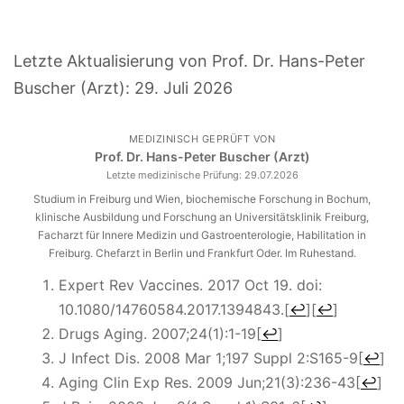
Letzte Aktualisierung von Prof. Dr. Hans-Peter
Buscher (Arzt):
29. Juli 2026
MEDIZINISCH GEPRÜFT VON
Prof. Dr. Hans-Peter Buscher (Arzt)
Letzte medizinische Prüfung:
29.07.2026
Studium in Freiburg und Wien, biochemische Forschung in Bochum,
klinische Ausbildung und Forschung an Universitätsklinik Freiburg,
Facharzt für Innere Medizin und Gastroenterologie, Habilitation in
Freiburg. Chefarzt in Berlin und Frankfurt Oder. Im Ruhestand.
Expert Rev Vaccines. 2017 Oct 19. doi:
10.1080/14760584.2017.1394843.
[
↩
]
[
↩
]
Drugs Aging. 2007;24(1):1-19
[
↩
]
J Infect Dis. 2008 Mar 1;197 Suppl 2:S165-9
[
↩
]
Aging Clin Exp Res. 2009 Jun;21(3):236-43
[
↩
]