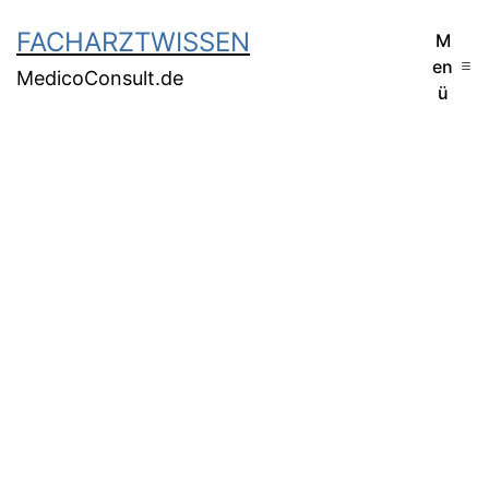
FACHARZTWISSEN
M
en
MedicoConsult.de
ü