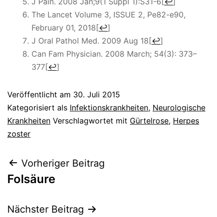
J Pain. 2008 Jan;9(1 Suppl 1):S31-6
[
↩
]
The Lancet Volume 3, ISSUE 2, Pe82-e90,
February 01, 2018
[
↩
]
J Oral Pathol Med. 2009 Aug 18
[
↩
]
Can Fam Physician. 2008 March; 54(3): 373–
377
[
↩
]
Veröffentlicht am
30. Juli 2015
Kategorisiert als
Infektionskrankheiten
,
Neurologische
Krankheiten
Verschlagwortet mit
Gürtelrose
,
Herpes
zoster
Beitragsnavigation
Vorheriger Beitrag
Folsäure
Nächster Beitrag