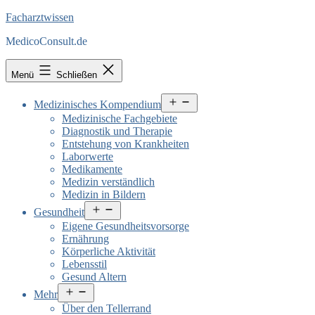
Facharztwissen
MedicoConsult.de
Menü
Schließen
Menü
Medizinisches Kompendium
öffnen
Medizinische Fachgebiete
Diagnostik und Therapie
Entstehung von Krankheiten
Laborwerte
Medikamente
Medizin verständlich
Medizin in Bildern
Menü
Gesundheit
öffnen
Eigene Gesundheitsvorsorge
Ernährung
Körperliche Aktivität
Lebensstil
Gesund Altern
Menü
Mehr
öffnen
Über den Tellerrand