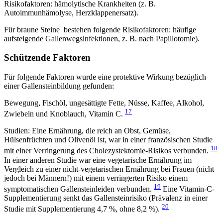
Risikofaktoren: hämolytische Krankheiten (z. B.
Autoimmunhämolyse, Herzklappenersatz).
Für braune Steine bestehen folgende Risikofaktoren: häufige
aufsteigende Gallenwegsinfektionen, z. B. nach Papillotomie).
Schützende Faktoren
Für folgende Faktoren wurde eine protektive Wirkung bezüglich
einer Gallensteinbildung gefunden:
Bewegung, Fischöl, ungesättigte Fette, Nüsse, Kaffee, Alkohol,
17
Zwiebeln und Knoblauch, Vitamin C.
Studien: Eine Ernährung, die reich an Obst, Gemüse,
Hülsenfrüchten und Olivenöl ist, war in einer französischen Studie
18
mit einer Verringerung des Cholezystektomie-Risikos verbunden.
In einer anderen Studie war eine vegetarische Ernährung im
Vergleich zu einer nicht-vegetarischen Ernährung bei Frauen (nicht
jedoch bei Männern!) mit einem verringerten Risiko einem
19
symptomatischen Gallensteinleiden verbunden.
Eine Vitamin-C-
Supplementierung senkt das Gallensteinrisiko (Prävalenz in einer
20
Studie mit Supplementierung 4,7 %, ohne 8,2 %).