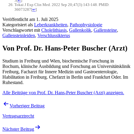
5
[
↩
]
Tokai J Exp Clin Med. 2022 Sep 20;47(3):143-148. PMID:
36073287
[
↩
]
Veröffentlicht am
1. Juli 2025
Kategorisiert als
Leberkrankheiten
,
Pathophysiologie
Verschlagwortet mit
Cholelithiasis
,
Gallenkolik
,
Gallensteine
,
Gallensteinleiden
,
Verschlussikterus
Von Prof. Dr. Hans-Peter Buscher (Arzt)
Studium in Freiburg und Wien, biochemische Forschung in
Bochum, klinische Ausbildung und Forschung an Universitätsklinik
Freiburg, Facharzt für Innere Medizin und Gastroenterologie,
Habilitation in Freiburg. Chefarzt in Berlin und Frankfurt Oder. Im
Ruhestand.
Alle Beiträge von Prof. Dr. Hans-Peter Buscher (Arzt) anzeigen.
Beitragsnavigation
Vorheriger Beitrag
Vertragsarztrecht
Nächster Beitrag