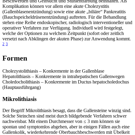
Beschwerden und Gelbsucht und Stuhlentfärbung beinhalten. Als
Komplikation können vor allem eine akute Cholezystitis
(Gallenblasenentzündung) sowie eine akute „biliäre“ Pankreatitis
(Bauchspeicheldrüsenentzündung) auftreten. Für die Behandlung
stehen eine Reihe endoskopischer, radiologisch interventioneller und
operativer Verfahren zur Verfügung. Individuell wird festgelegt,
welche der Optionen zu welchem Zeitpunkt (sofort oder zeitlich
versetzt nach Abklingen der akuten Phase) zur Anwendung kommt.
2
3
Formen
Cholezystolithiasis – Konkremente in der Gallenblase
Hepatolithiasis – Konkremente in intrahepatischen Gallenwegen
Choledocholithiasis – Konkremente im Ductus hepatocholedochus
(Hauptausführgang)
Mikrolithiasis
Der Begriff Mikrolithiasis besagt, dass die Gallensteine winzig sind.
Solche Steinchen sind meist durch bildgebende Verfahren schwer
nachweisbar. Mit einem Durchmesser von ≤ 3 mm können sie
spontan und symptomlos abgehen, aber in einigen Fällen auch eine
Gallenkolik, wiederkehrende Oberbauchbeschwerden mit Übelkeit