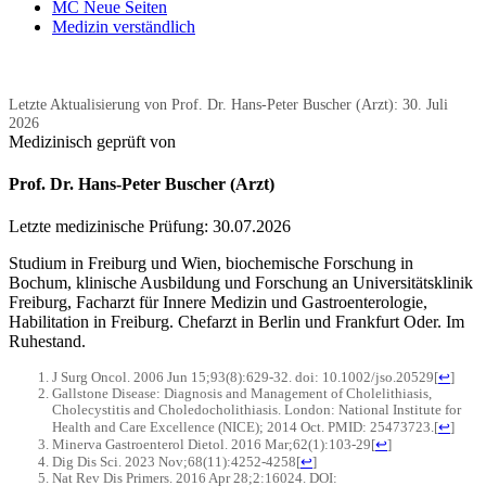
MC Neue Seiten
Medizin verständlich
Letzte Aktualisierung von Prof. Dr. Hans-Peter Buscher (Arzt):
30. Juli
2026
Medizinisch geprüft von
Prof. Dr. Hans-Peter Buscher (Arzt)
Letzte medizinische Prüfung:
30.07.2026
Studium in Freiburg und Wien, biochemische Forschung in
Bochum, klinische Ausbildung und Forschung an Universitätsklinik
Freiburg, Facharzt für Innere Medizin und Gastroenterologie,
Habilitation in Freiburg. Chefarzt in Berlin und Frankfurt Oder. Im
Ruhestand.
J Surg Oncol. 2006 Jun 15;93(8):629-32. doi: 10.1002/jso.20529
[
↩
]
Gallstone Disease: Diagnosis and Management of Cholelithiasis,
Cholecystitis and Choledocholithiasis. London: National Institute for
Health and Care Excellence (NICE); 2014 Oct. PMID: 25473723.
[
↩
]
Minerva Gastroenterol Dietol. 2016 Mar;62(1):103-29
[
↩
]
Dig Dis Sci. 2023 Nov;68(11):4252-4258
[
↩
]
Nat Rev Dis Primers. 2016 Apr 28;2:16024. DOI: