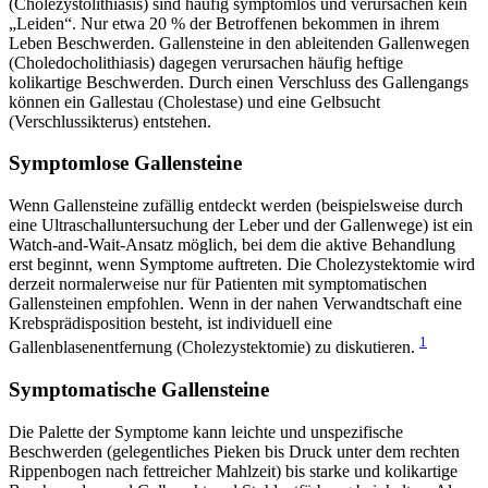
(Cholezystolithiasis) sind häufig symptomlos und verursachen kein
„Leiden“. Nur etwa 20 % der Betroffenen bekommen in ihrem
Leben Beschwerden. Gallensteine in den ableitenden Gallenwegen
(Choledocholithiasis) dagegen verursachen häufig heftige
kolikartige Beschwerden. Durch einen Verschluss des Gallengangs
können ein Gallestau (Cholestase) und eine Gelbsucht
(Verschlussikterus) entstehen.
Symptomlose Gallensteine
Wenn Gallensteine zufällig entdeckt werden (beispielsweise durch
eine Ultraschalluntersuchung der Leber und der Gallenwege) ist ein
Watch-and-Wait-Ansatz möglich, bei dem die aktive Behandlung
erst beginnt, wenn Symptome auftreten. Die Cholezystektomie wird
derzeit normalerweise nur für Patienten mit symptomatischen
Gallensteinen empfohlen. Wenn in der nahen Verwandtschaft eine
Krebsprädisposition besteht, ist individuell eine
1
Gallenblasenentfernung (Cholezystektomie) zu diskutieren.
Symptomatische Gallensteine
Die Palette der Symptome kann leichte und unspezifische
Beschwerden (gelegentliches Pieken bis Druck unter dem rechten
Rippenbogen nach fettreicher Mahlzeit) bis starke und kolikartige