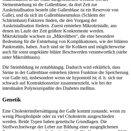
Steinentstehung ist die Gallenblase, da dort Zeit zur
Auskristallisation besteht (die Gallenblase ist ein Reservoir von
Galle), und da sich im Gallenblasenmukus (Schleim der
Schleimhaut) Faktoren finden, die den Vorgang der
Auskristallisation fördern. Zuerst entstehen Mikrokristalle, aus
denen im Laufe der Zeit größere Konkremente werden.
Mikrokristalle wachsen zu „Mikrolithen“, die eine besondere
Bedeutung für die Entstehung von Komplikationen, wie der biliären
Pankreatitis, haben. Auch sind sie für Koliken und möglicherweise
auch für sonst ungeklärte biliäre Beschwerden verantwortlich (siehe
unter Mikrolithiasis).
Die Steinbildung ist zeitabhängig. Dadurch wird erklärlich, dass
Steine in der Gallenblase entstehen (deren Funktion die Speicherung
von Galle ist), insbesondere wenn sie hypomotil ist; d. h. sich nur
schwach auf Kontraktionsreize zusammenzieht, wie bei der
intestinalen Polyneuropathie des Diabetes mellitus.
Genetik
Eine Cholesterinübersättigung der Galle kommt zustande, wenn zu
wenig Phospholipide oder zu viel Cholesterin ausgeschieden
werden. Beide Typen haben genetische Grundlagen. Die
Stoffwechselwege der Leber zur Bildung einer ausgeglichenen