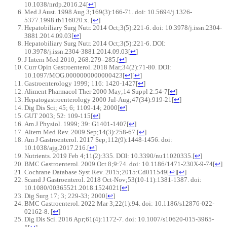
10.1038/nrdp.2016.24
[
↩
]
Med J Aust. 1998 Aug 3;169(3):166-71. doi: 10.5694/j.1326-
5377.1998.tb116020.x.
[
↩
]
Hepatobiliary Surg Nutr. 2014 Oct;3(5):221-6. doi: 10.3978/j.issn.2304-
3881.2014.09.03
[
↩
]
Hepatobiliary Surg Nutr. 2014 Oct;3(5):221-6. DOI:
10.3978/j.issn.2304-3881.2014.09.03
[
↩
]
J Intern Med 2010; 268:279–285.
[
↩
]
Curr Opin Gastroenterol. 2018 Mar;34(2):71-80. DOI:
10.1097/MOG.0000000000000423
[
↩
]
[
↩
]
Gastroenterology 1999; 116: 1420-1427
[
↩
]
Aliment Pharmacol Ther 2000 May;14 Suppl 2:54-7
[
↩
]
Hepatogastroenterology 2000 Jul-Aug;47(34):919-21
[
↩
]
Dig Dis Sci; 45; 6; 1109-14; 2000
[
↩
]
GUT 2003; 52: 109-115
[
↩
]
Am J Physiol. 1999; 39: G1401-1407
[
↩
]
Altern Med Rev. 2009 Sep;14(3):258-67.
[
↩
]
Am J Gastroenterol. 2017 Sep;112(9):1448-1456. doi:
10.1038/ajg.2017.216.
[
↩
]
Nutrients. 2019 Feb 4;11(2):335. DOI: 10.3390/nu11020335.
[
↩
]
BMC Gastroenterol. 2009 Oct 8;9:74. doi: 10.1186/1471-230X-9-74
[
↩
]
Cochrane Database Syst Rev. 2015;2015:Cd011549
[
↩
]
[
↩
]
Scand J Gastroenterol. 2018 Oct-Nov;53(10-11):1381-1387. doi:
10.1080/00365521.2018.1524021
[
↩
]
Dig Surg 17; 3; 229-33; 2000
[
↩
]
BMC Gastroenterol. 2022 Mar 3;22(1):94. doi: 10.1186/s12876-022-
02162-8.
[
↩
]
Dig Dis Sci. 2016 Apr;61(4):1172-7. doi: 10.1007/s10620-015-3965-