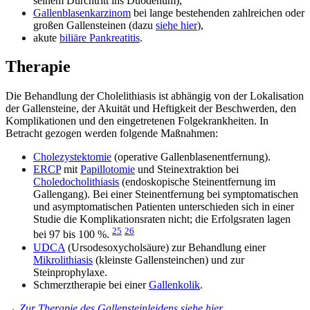
seinem Durchtritt ins Duodenum),
Gallenblasenkarzinom
bei lange bestehenden zahlreichen oder
großen Gallensteinen (dazu
siehe hier
),
akute
biliäre Pankreatitis
.
Therapie
Die Behandlung der Cholelithiasis ist abhängig von der Lokalisation
der Gallensteine, der Akuität und Heftigkeit der Beschwerden, den
Komplikationen und den eingetretenen Folgekrankheiten. In
Betracht gezogen werden folgende Maßnahmen:
Cholezystektomie
(operative Gallenblasenentfernung).
ERCP
mit
Papillotomie
und Steinextraktion bei
Choledocholithiasis
(endoskopische Steinentfernung im
Gallengang). Bei einer Steinentfernung bei symptomatischen
und asymptomatischen Patienten unterschieden sich in einer
Studie die Komplikationsraten nicht; die Erfolgsraten lagen
25
26
bei 97 bis 100 %.
UDCA
(Ursodesoxycholsäure) zur Behandlung einer
Mikrolithiasis
(kleinste Gallensteinchen) und zur
Steinprophylaxe.
Schmerztherapie bei einer
Gallenkolik
.
→
Zur Therapie des Gallensteinleidens siehe hier
.