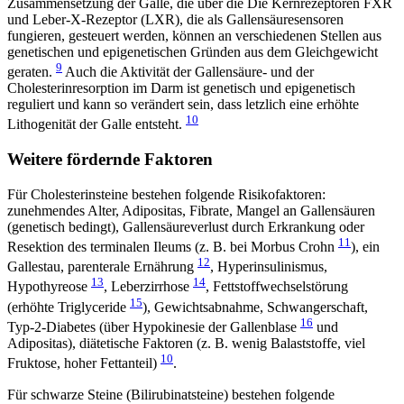
Zusammensetzung der Galle, die über die Die Kernrezeptoren FXR
und Leber-X-Rezeptor (LXR), die als Gallensäuresensoren
fungieren, gesteuert werden, können an verschiedenen Stellen aus
genetischen und epigenetischen Gründen aus dem Gleichgewicht
9
geraten.
Auch die Aktivität der Gallensäure- und der
Cholesterinresorption im Darm ist genetisch und epigenetisch
reguliert und kann so verändert sein, dass letzlich eine erhöhte
10
Lithogenität der Galle entsteht.
Weitere fördernde Faktoren
Für Cholesterinsteine bestehen folgende Risikofaktoren:
zunehmendes Alter, Adipositas, Fibrate, Mangel an Gallensäuren
(genetisch bedingt), Gallensäureverlust durch Erkrankung oder
11
Resektion des terminalen Ileums (z. B. bei Morbus Crohn
), ein
12
Gallestau, parenterale Ernährung
, Hyperinsulinismus,
13
14
Hypothyreose
, Leberzirrhose
, Fettstoffwechselstörung
15
(erhöhte Triglyceride
), Gewichtsabnahme, Schwangerschaft,
16
Typ-2-Diabetes (über Hypokinesie der Gallenblase
und
Adipositas), diätetische Faktoren (z. B. wenig Balaststoffe, viel
10
Fruktose, hoher Fettanteil)
.
Für schwarze Steine (Bilirubinatsteine) bestehen folgende