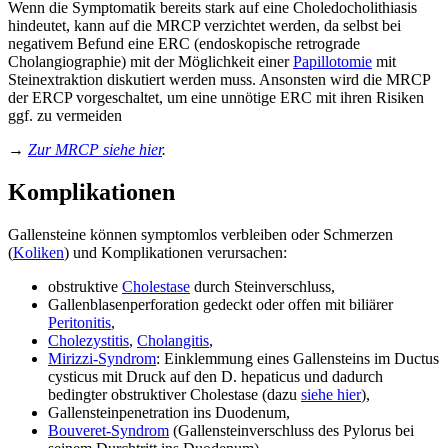
Wenn die Symptomatik bereits stark auf eine Choledocholithiasis
hindeutet, kann auf die MRCP verzichtet werden, da selbst bei
negativem Befund eine ERC (endoskopische retrograde
Cholangiographie) mit der Möglichkeit einer
Papillotomie
mit
Steinextraktion diskutiert werden muss. Ansonsten wird die MRCP
der ERCP vorgeschaltet, um eine unnötige ERC mit ihren Risiken
ggf. zu vermeiden
→
Zur MRCP siehe hier
.
Komplikationen
Gallensteine können symptomlos verbleiben oder Schmerzen
(
Koliken
) und Komplikationen verursachen:
obstruktive
Cholestase
durch Steinverschluss,
Gallenblasenperforation gedeckt oder offen mit biliärer
Peritonitis
,
Cholezystitis
,
Cholangitis
,
Mirizzi-Syndrom
: Einklemmung eines Gallensteins im Ductus
cysticus mit Druck auf den D. hepaticus und dadurch
bedingter obstruktiver Cholestase (dazu
siehe hier
),
Gallensteinpenetration ins Duodenum,
Bouveret-Syndrom
(Gallensteinverschluss des Pylorus bei