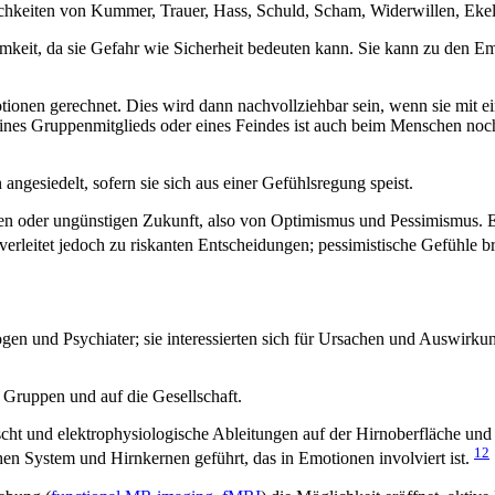
hkeiten von Kummer, Trauer, Hass, Schuld, Scham, Widerwillen, Ekel
keit, da sie Gefahr wie Sicherheit bedeuten kann. Sie kann zu den Em
nen gerechnet. Dies wird dann nachvollziehbar sein, wenn sie mit ein
e eines Gruppenmitglieds oder eines Feindes ist auch beim Menschen no
angesiedelt, sofern sie sich aus einer Gefühlsregung speist.
igen oder ungünstigen Zukunft, also von Optimismus und Pessimismus
erleitet jedoch zu riskanten Entscheidungen; pessimistische Gefühle 
n und Psychiater; sie interessierten sich für Ursachen und Auswirkun
n Gruppen und auf die Gesellschaft.
scht und elektrophysiologische Ableitungen auf der Hirnoberfläche un
12
en System und Hirnkernen geführt, das in Emotionen involviert ist.