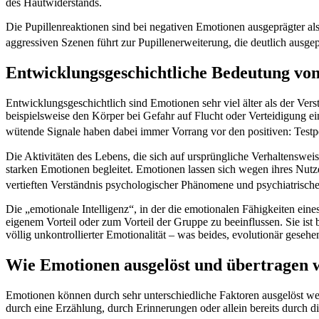
des Hautwiderstands.
Die Pupillenreaktionen sind bei negativen Emotionen ausgeprägter als
aggressiven Szenen führt zur Pupillenerweiterung, die deutlich ausge
Entwicklungsgeschichtliche Bedeutung vo
Entwicklungsgeschichtlich sind Emotionen sehr viel älter als der Ver
beispielsweise den Körper bei Gefahr auf Flucht oder Verteidigung ei
wütende Signale haben dabei immer Vorrang vor den positiven: Testper
Die Aktivitäten des Lebens, die sich auf ursprüngliche Verhaltenswe
starken Emotionen begleitet. Emotionen lassen sich wegen ihres Nutz
vertieften Verständnis psychologischer Phänomene und psychiatrisch
Die „emotionale Intelligenz“, in der die emotionalen Fähigkeiten eine
eigenem Vorteil oder zum Vorteil der Gruppe zu beeinflussen. Sie ist
völlig unkontrollierter Emotionalität – was beides, evolutionär geseh
Wie Emotionen ausgelöst und übertragen 
Emotionen können durch sehr unterschiedliche Faktoren ausgelöst wer
durch eine Erzählung, durch Erinnerungen oder allein bereits durch di