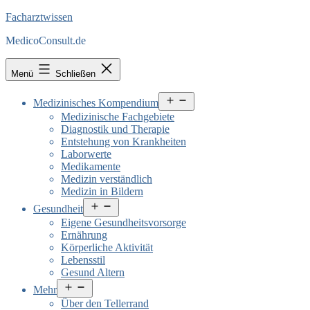
Facharztwissen
MedicoConsult.de
Menü
Schließen
Menü
Medizinisches Kompendium
öffnen
Medizinische Fachgebiete
Diagnostik und Therapie
Entstehung von Krankheiten
Laborwerte
Medikamente
Medizin verständlich
Medizin in Bildern
Menü
Gesundheit
öffnen
Eigene Gesundheitsvorsorge
Ernährung
Körperliche Aktivität
Lebensstil
Gesund Altern
Menü
Mehr
öffnen
Über den Tellerrand