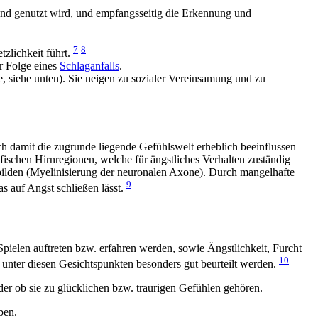
und genutzt wird, und empfangsseitig die Erkennung und
7
8
zlichkeit führt
.
er Folge eines
Schlaganfalls
.
, siehe unten). Sie neigen zu sozialer Vereinsamung und zu
ich damit die zugrunde liegende Gefühlswelt erheblich beeinflussen
ifischen Hirnregionen, welche für ängstliches Verhalten zuständig
n bilden (Myelinisierung der neuronalen Axone). Durch mangelhafte
9
s auf Angst schließen lässt.
Spielen auftreten bzw. erfahren werden, sowie Ängstlichkeit, Furcht
10
nter diesen Gesichtspunkten besonders gut beurteilt werden.
er ob sie zu glücklichen bzw. traurigen Gefühlen gehören.
ben.