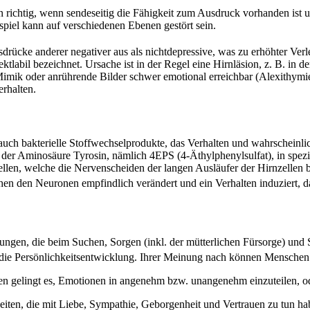
 richtig, wenn sendeseitig die Fähigkeit zum Ausdruck vorhanden ist 
spiel kann auf verschiedenen Ebenen gestört sein.
ücke anderer negativer aus als nichtdepressive, was zu erhöhter Verlet
tlabil bezeichnet. Ursache ist in der Regel eine Hirnläsion, z. B. in d
imik oder anrührende Bilder schwer emotional erreichbar (Alexithymie
rhalten.
o auch bakterielle Stoffwechselprodukte, das Verhalten und wahrscheinl
kt der Aminosäure Tyrosin, nämlich 4EPS (4-Äthylphenylsulfat), in spez
 Zellen, welche die Nervenscheiden der langen Ausläufer der Hirnzelle
en den Neuronen empfindlich verändert und ein Verhalten induziert, da
ungen, die beim Suchen, Sorgen (inkl. der mütterlichen Fürsorge) und 
ie Persönlichkeitsentwicklung. Ihrer Meinung nach können Menschen u
ten gelingt es, Emotionen in angenehm bzw. unangenehm einzuteilen, od
ten, die mit Liebe, Sympathie, Geborgenheit und Vertrauen zu tun ha