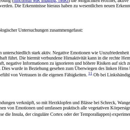
gebung (
functional MR imaging, fMRI
) die Möglichkeit eröffnet, aktive
erden. Die Erkenntnisse hieraus haben zu wesentlichen neuen Erkennt
iologischer Untersuchungen zusammengefasst:
 unterschiedlich stark aktiv. Negative Emotionen wie Unzufriedenheit
chaft führt. Die hiermit verbundene Hirnaktivität kann in die rechte He
haft, negative Informationen zu ignorieren und höhere Risiken auf sich
n. Dies wurde in Beziehung gesehen zum Überwiegen des linken Hirns b
11
efühl von Vertrauen in die eigenen Fähigkeiten
.
Ob bei Linkshändigke
indungen verknüpft, so mit Herzklopfen und Blässe bei Schreck, Wan
ionen von Emotionen und umfassen praktisch alle vegetativen Körpers
se die Insula, der cinguläre Cortex oder der Temporallappen) experime