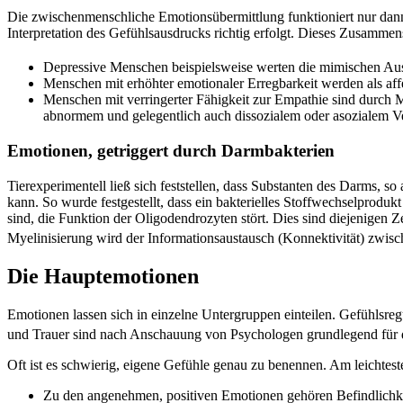
Die zwischenmenschliche Emotionsübermittlung funktioniert nur dann
Interpretation des Gefühlsausdrucks richtig erfolgt. Dieses Zusammen
Depressive Menschen beispielsweise werten die mimischen Ausdr
Menschen mit erhöhter emotionaler Erregbarkeit werden als affek
Menschen mit verringerter Fähigkeit zur Empathie sind durch M
abnormem und gelegentlich auch dissozialem oder asozialem Ve
Emotionen, getriggert durch Darmbakterien
Tierexperimentell ließ sich feststellen, dass Substanten des Darms, s
kann. So wurde festgestellt, dass ein bakterielles Stoffwechselprodu
sind, die Funktion der Oligodendrozyten stört. Dies sind diejenigen
Myelinisierung wird der Informationsaustausch (Konnektivität) zwisch
Die Hauptemotionen
Emotionen lassen sich in einzelne Untergruppen einteilen. Gefühlsreg
und Trauer sind nach Anschauung von Psychologen grundlegend für d
Oft ist es schwierig, eigene Gefühle genau zu benennen. Am leichtes
Zu den angenehmen, positiven Emotionen gehören Befindlichkei