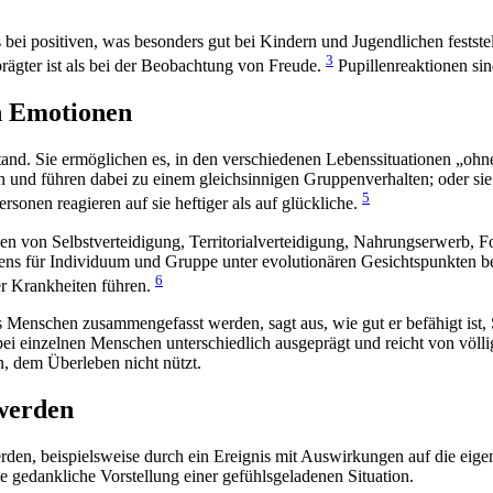
 bei positiven, was besonders gut bei Kindern und Jugendlichen festst
3
prägter ist als bei der Beobachtung von Freude
.
Pupillenreaktionen sin
n Emotionen
stand. Sie ermöglichen es, in den verschiedenen Lebenssituationen „oh
n und führen dabei zu einem gleichsinnigen Gruppenverhalten; oder sie
5
sonen reagieren auf sie heftiger als auf glückliche.
isen von Selbstverteidigung, Territorialverteidigung, Nahrungserwerb,
ens für Individuum und Gruppe unter evolutionären Gesichtspunkten be
6
er Krankheiten führen.
s Menschen zusammengefasst werden, sagt aus, wie gut er befähigt ist, 
 bei einzelnen Menschen unterschiedlich ausgeprägt und reicht von völ
en, dem Überleben nicht nützt.
werden
den, beispielsweise durch ein Ereignis mit Auswirkungen auf die eige
e gedankliche Vorstellung einer gefühlsgeladenen Situation.