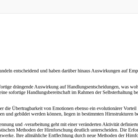
 Handeln entscheidend und haben darüber hinaus Auswirkungen auf Em
fortige drängende Auswirkung auf Handlungsentscheidungen, was wohl 
ine sofortige Handlungsbereitschaft im Rahmen der Selbsterhaltung be
er die Übertragbarkeit von Emotionen ebenso ein evolutionärer Vorteil 
den und gebildet werden können, liegen in bestimmten Hirnstrukturen b
nnung und -verarbeitung geht mit einer veränderten Aktivität definie
nostischen Methoden der Hirnforschung deutlich unterscheiden. Die Erfo
erke. Ihre allmähliche Entflechtung durch neue Methoden der Hirnfor