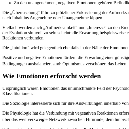
Zu den unangenehmen, negativen Emotionen gehören Befindlic
Die „Überraschung“ führt zu plötzlicher Fokussierung der Aufmerksam
nach Inhalt ins Angenehme oder Unangenehme kippen.
Vielfach werden auch „Aufmerksamkeit“ und „Interesse“ zu den Emotio
der Evolution sinnvoll zu sein scheint: die Erwartung beispielsweis
Reaktionen verbunden.
Die „Intuition“ wird gelegentlich ebenfalls in der Nähe der Emotionen 
Positive und negative Emotionen fördern die Erwartung einer günst
Bedingungen ausbalanciert sind: Optimismus verschönert das Leben, v
Wie Emotionen erforscht werden
Ursprünglich waren Emotionen das unumschränkte Feld der Psychologe
Klassifikationen.
Die Soziologie interessierte sich für ihre Auswirkungen innerhalb vo
Die Physiologie hat die Verbindung mit vegetativen Reaktionen erfor
über das weit verzweigte Netzwerk zwischen Hirnrinde, dem limbisch