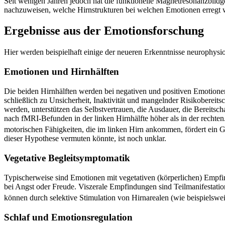
Seit wenigen Jahren jedoch hat die funktionelle Magnetresonanzbild
nachzuweisen, welche Hirnstrukturen bei welchen Emotionen erregt w
Ergebnisse aus der Emotionsforschung
Hier werden beispielhaft einige der neueren Erkenntnisse neurophys
Emotionen und Hirnhälften
Die beiden Hirnhälften werden bei negativen und positiven Emotionen
schließlich zu Unsicherheit, Inaktivität und mangelnder Risikobereits
werden, unterstützen das Selbstvertrauen, die Ausdauer, die Bereitsc
nach fMRI-Befunden in der linken Hirnhälfte höher als in der rechte
motorischen Fähigkeiten, die im linken Hirn ankommen, fördert ein G
dieser Hypothese vermuten könnte, ist noch unklar.
Vegetative Begleitsymptomatik
Typischerweise sind Emotionen mit vegetativen (körperlichen) Empf
bei Angst oder Freude. Viszerale Empfindungen sind Teilmanifestat
können durch selektive Stimulation von Hirnarealen (wie beispielswei
Schlaf und Emotionsregulation