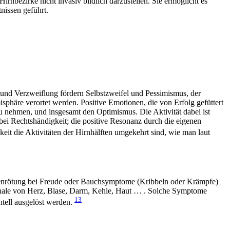
 Hirnbezirke nicht invasiv bildlich darzustellen. Sie ermöglicht es
nissen geführt.
 und Verzweiflung fördern Selbstzweifel und Pessimismus, der
misphäre verortet werden. Positive Emotionen, die von Erfolg gefüttert
 zu nehmen, und insgesamt den Optimismus. Die Aktivität dabei ist
ei Rechtshändigkeit; die positive Resonanz durch die eigenen
it die Aktivitäten der Hirnhälften umgekehrt sind, wie man laut
genrötung bei Freude oder Bauchsymptome (Kribbeln oder Krämpfe)
ignale von Herz, Blase, Darm, Kehle, Haut … . Solche Symptome
13
ntell ausgelöst werden.