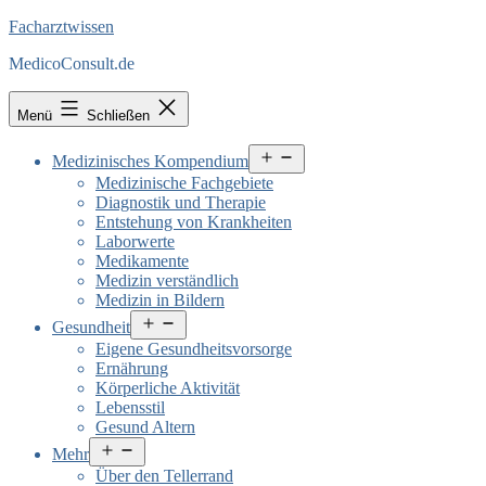
Facharztwissen
MedicoConsult.de
Menü
Schließen
Menü
Medizinisches Kompendium
öffnen
Medizinische Fachgebiete
Diagnostik und Therapie
Entstehung von Krankheiten
Laborwerte
Medikamente
Medizin verständlich
Medizin in Bildern
Menü
Gesundheit
öffnen
Eigene Gesundheitsvorsorge
Ernährung
Körperliche Aktivität
Lebensstil
Gesund Altern
Menü
Mehr
öffnen
Über den Tellerrand