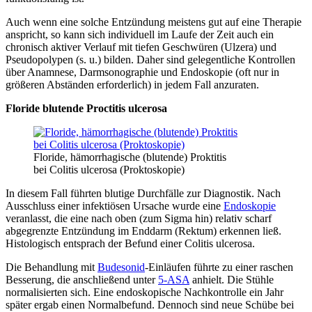
Auch wenn eine solche Entzündung meistens gut auf eine Therapie
anspricht, so kann sich individuell im Laufe der Zeit auch ein
chronisch aktiver Verlauf mit tiefen Geschwüren (Ulzera) und
Pseudopolypen (s. u.) bilden. Daher sind gelegentliche Kontrollen
über Anamnese, Darmsonographie und Endoskopie (oft nur in
größeren Abständen erforderlich) in jedem Fall anzuraten.
Floride blutende Proctitis ulcerosa
Floride, hämorrhagische (blutende) Proktitis
bei Colitis ulcerosa (Proktoskopie)
In diesem Fall führten blutige Durchfälle zur Diagnostik. Nach
Ausschluss einer infektiösen Ursache wurde eine
Endoskopie
veranlasst, die eine nach oben (zum Sigma hin) relativ scharf
abgegrenzte Entzündung im Enddarm (Rektum) erkennen ließ.
Histologisch entsprach der Befund einer Colitis ulcerosa.
Die Behandlung mit
Budesonid
-Einläufen führte zu einer raschen
Besserung, die anschließend unter
5-ASA
anhielt. Die Stühle
normalisierten sich. Eine endoskopische Nachkontrolle ein Jahr
später ergab einen Normalbefund. Dennoch sind neue Schübe bei